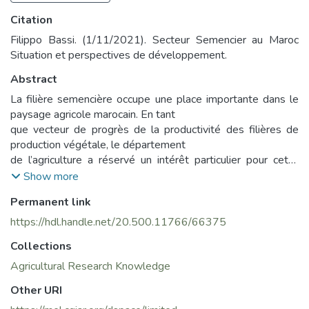
Citation
Filippo Bassi. (1/11/2021). Secteur Semencier au Maroc
Situation et perspectives de développement.
Abstract
La filière semencière occupe une place importante dans le
paysage agricole marocain. En tant
que vecteur de progrès de la productivité des filières de
production végétale, le département
de l’agriculture a réservé un intérêt particulier pour cette
filière. En effet, grâce aux différentes
Show more
stratégies agricoles notamment le Plan Maroc Vert, le
Permanent link
secteur semencier au Maroc a connu
un développement soutenu ayant permis la création d'un
https://hdl.handle.net/20.500.11766/66375
patrimoine génétique végétal
Collections
national de qualité, la mise en place d'une règlementation
adaptée, l'utilisation croissante des
Agricultural Research Knowledge
semences par les agriculteurs, et l'émergence d'opérateurs
Other URI
privés et d'associations