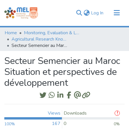
(current)
Log In
Communities & Collections
Home
Monitoring, Evaluation & Learning Repository
Browse
Agricultural Research Knowledge
Secteur Semencier au Maroc Situation et perspectives de développement
Statistics
Secteur Semencier au Maroc
Situation et perspectives de
développement
Views
Downloads
167
0
100%
0%