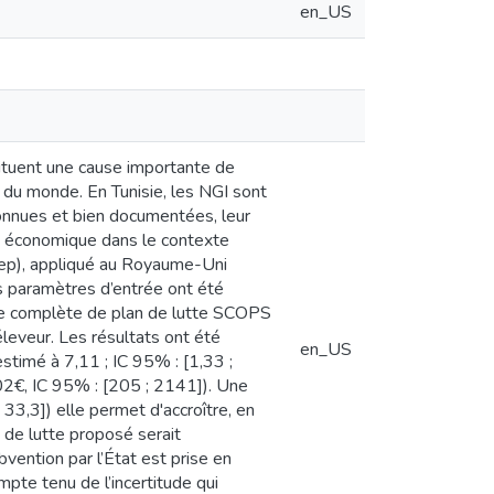
en_US
ituent une cause importante de
 du monde. En Tunisie, les NGI sont
connues et bien documentées, leur
nce économique dans le contexte
eep), appliqué au Royaume-Uni
s paramètres d’entrée ont été
fice complète de plan de lutte SCOPS
éleveur. Les résultats ont été
en_US
stimé à 7,11 ; IC 95% : [1,33 ;
2€, IC 95% : [205 ; 2141]). Une
33,3]) elle permet d'accroître, en
 de lutte proposé serait
bvention par l’État est prise en
mpte tenu de l’incertitude qui