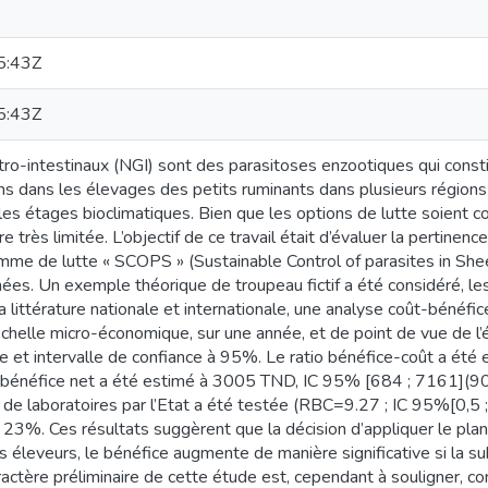
5:43Z
5:43Z
o-intestinaux (NGI) sont des parasitoses enzootiques qui const
ns dans les élevages des petits ruminants dans plusieurs régions
les étages bioclimatiques. Bien que les options de lutte soient 
e très limitée. L’objectif de ce travail était d’évaluer la pertine
amme de lutte « SCOPS » (Sustainable Control of parasites in Sh
ées. Un exemple théorique de troupeau fictif a été considéré, le
la littérature nationale et internationale, une analyse coût-béné
’échelle micro-économique, sur une année, et de point de vue de l’
et intervalle de confiance à 95%. Le ratio bénéfice-coût a été e
e bénéfice net a été estimé à 3005 TND, IC 95% [684 ; 7161](90
 de laboratoires par l’Etat a été testée (RBC=9.27 ; IC 95%[0,5 ; 
3%. Ces résultats suggèrent que la décision d’appliquer le plan
s éleveurs, le bénéfice augmente de manière significative si la su
ractère préliminaire de cette étude est, cependant à souligner, co