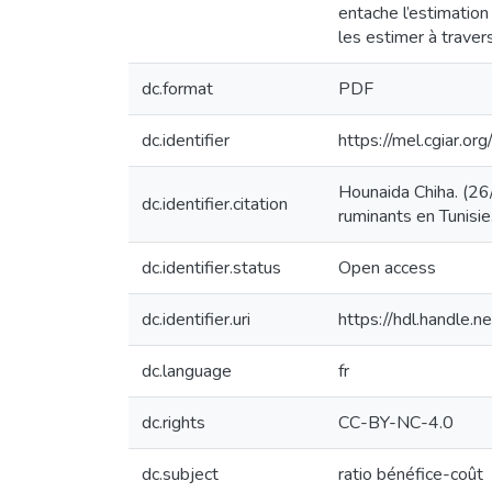
entache l’estimation
les estimer à trave
dc.format
PDF
dc.identifier
https://mel.cgiar
Hounaida Chiha. (26/
dc.identifier.citation
ruminants en Tunisie
dc.identifier.status
Open access
dc.identifier.uri
https://hdl.handle
dc.language
fr
dc.rights
CC-BY-NC-4.0
dc.subject
ratio bénéfice-coût