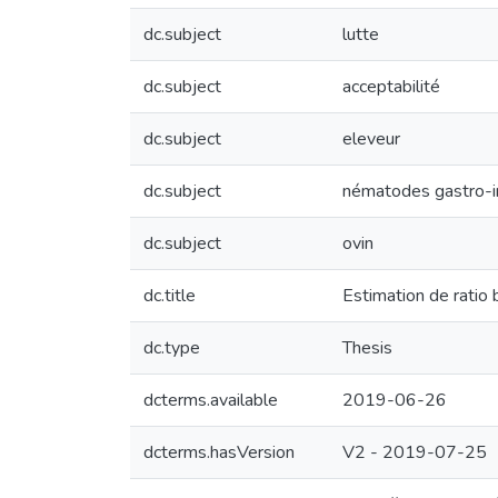
dc.subject
lutte
dc.subject
acceptabilité
dc.subject
eleveur
dc.subject
nématodes gastro-i
dc.subject
ovin
dc.title
Estimation de ratio 
dc.type
Thesis
dcterms.available
2019-06-26
dcterms.hasVersion
V2 - 2019-07-25