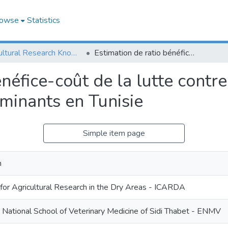
owse
Statistics
Agricultural Research Knowledge
Estimation de ratio bénéfice-coût de la lutte contre les strongles digestifs des petits ruminants en Tunisie
néfice-coût de la lutte contre
uminants en Tunisie
Simple item page
m
 for Agricultural Research in the Dry Areas - ICARDA
 National School of Veterinary Medicine of Sidi Thabet - ENMV