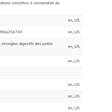
tions concrètes, il conviendrait de
en_US
07d56a25e740
en_US
 strongles digestifs des petits
en_US
en_US
en_US
en_US
en_US