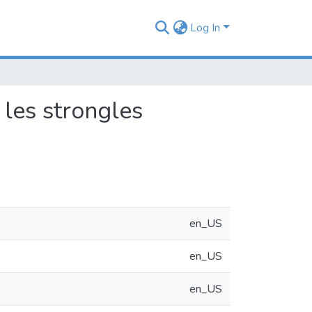
Log In
 les strongles
en_US
en_US
en_US