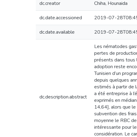
dc.creator
Chiha, Hounaida
dc.date.accessioned
2019-07-28T08:4
dc.date.available
2019-07-28T08:4
Les nématodes gastr
pertes de productio
présents dans tous 
adoption reste encor
Tunisien d’un progr
depuis quelques ann
estimés à partir de 
a été entreprise à l
dc.description.abstract
exprimés en médiane 
14,64], alors que l
subvention des frais
moyenne le RBC de 2
intéressante pour le
considération. Le ca