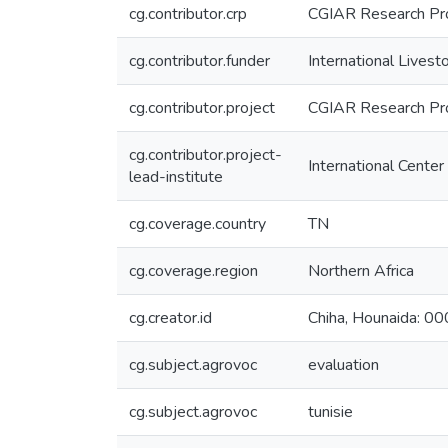
cg.contributor.crp
CGIAR Research Pro
cg.contributor.funder
International Livest
cg.contributor.project
CGIAR Research Pr
cg.contributor.project-
International Center
lead-institute
cg.coverage.country
TN
cg.coverage.region
Northern Africa
cg.creator.id
Chiha, Hounaida:
cg.subject.agrovoc
evaluation
cg.subject.agrovoc
tunisie