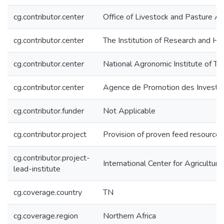
cg.contributor.center
Office of Livestock and Pasture A
cg.contributor.center
The Institution of Research and Hi
cg.contributor.center
National Agronomic Institute of Tun
cg.contributor.center
Agence de Promotion des Investi
cg.contributor.funder
Not Applicable
cg.contributor.project
Provision of proven feed resource 
cg.contributor.project-
International Center for Agricultu
lead-institute
cg.coverage.country
TN
cg.coverage.region
Northern Africa