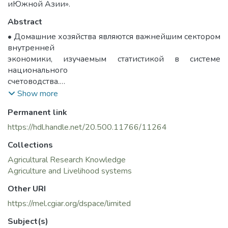
иЮжной Азии».
Abstract
• Домашние хозяйства являются важнейшим сектором
внутренней
экономики, изучаемым статистикой в системе
национального
счетоводства.
• Вопросы оценки роли и места
Show more
сельскохозяйственного производства
Permanent link
в домашних хозяйствах в формировании их доходов,
расходов и
https://hdl.handle.net/20.500.11766/11264
конечного потребления имеют самостоятельное
Collections
значение и требуют
специального изучения с учетом специфики отрасли в
Agricultural Research Knowledge
данном
Agriculture and Livelihood systems
секторе.
Other URI
• В настоящ ее время не сущ ествует достаточно
https://mel.cgiar.org/dspace/limited
полной разработанной
системы статистических показателей для
Subject(s)
характеристики