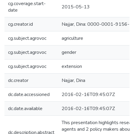
cg.coverage.start-
2015-05-13
date
cg.creator.id
Najjar, Dina: 0000-0001-9156-
cg.subject.agrovoc
agriculture
cg.subject.agrovoc
gender
cg.subject.agrovoc
extension
dc.creator
Najjar, Dina
dc.date.accessioned
2016-02-16T09:45:07Z
dc.date.available
2016-02-16T09:45:07Z
This presentation highlights resear
agents and 2 policy makers about 
dc.description.abstract