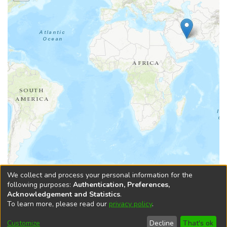
Leaflet
|
Tiles © Esri — Esri, DeLorme, NAVTEQ, TomTom, Intermap, iPC,
We collect and process your personal information for the
USGS, FAO, NPS, NRCAN, GeoBase, Kadaster NL, Ordnance Survey, Esri
following purposes:
Authentication, Preferences,
Japan, METI, Esri China (Hong Kong), and the GIS User Community
Acknowledgement and Statistics
.
To learn more, please read our
privacy policy
.
DSpace software
copyright © 2002-2026
LYRASIS
Cookie
Accessibility
Privacy
End User
Send
Customize
Decline
That's ok