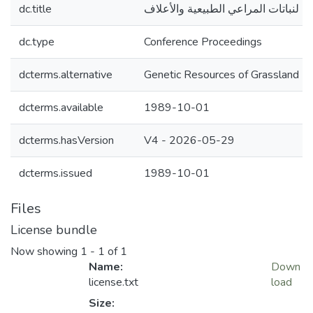
dc.title
ية لنباتات المراعي الطبيعية والأعلاف
dc.type
Conference Proceedings
dcterms.alternative
Genetic Resources of Grassland
dcterms.available
1989-10-01
dcterms.hasVersion
V4 - 2026-05-29
dcterms.issued
1989-10-01
Files
License bundle
Now showing
1 - 1 of 1
Name:
Down
license.txt
load
Size: