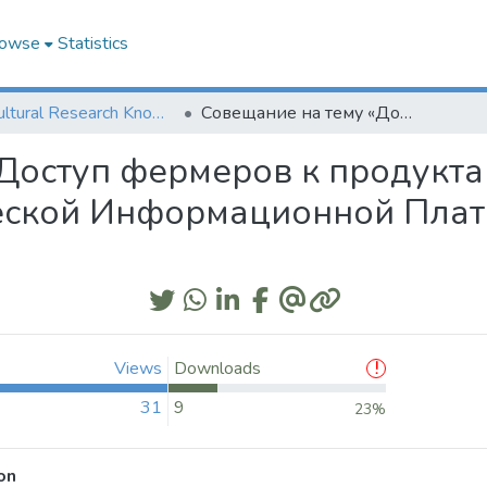
owse
Statistics
Agricultural Research Knowledge
Совещание на тему «Доступ фермеров к продуктам Центрально-Азиатской Климатической Информационной Платформы (ЦАКИП)» (CACIP)
Доступ фермеров к продукт
еской Информационной Пла
Views
Downloads
31
9
23%
on