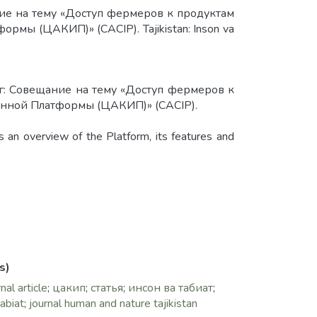
ание на тему «Доступ фермеров к продуктам
ы (ЦАКИП)» (CACIP). Tajikistan: Inson va
 г: Совещание на тему «Доступ фермеров к
нной Платформы (ЦАКИП)» (CACIP).
es an overview of the Platform, its features and
s)
nal article
;
цакип
;
статья
;
инсон ва табиат
;
tabiat
;
journal human and nature tajikistan