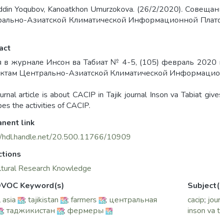
iddin Yoqubov, Kanoatkhon Umurzokova. (26/2/2020). Совещ
ально-Азиатской Климатической Информационной Платформ
act
я в журнале Инсон ва Табиат № 4-5, (105) февраль 2020
ктам Центрально-Азиатской Климатической Информацио
urnal article is about CACIP in Tajik journal Inson va Tabiat giv
bes the activities of CACIP.
nent link
//hdl.handle.net/20.500.11766/10909
ctions
ltural Research Knowledge
VOC Keyword(s)
Subject(
 asia
;
tajikistan
;
farmers
;
центральная
cacip
;
jour
;
таджикистан
;
фермеры
inson va 