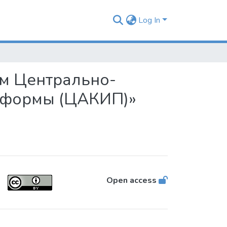
Log In
ам Центрально-
тформы (ЦАКИП)»
Open access