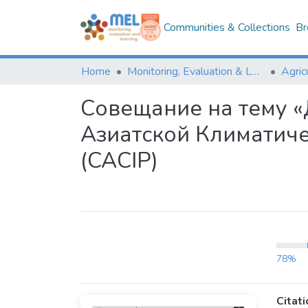
Communities & Collections
Br
Home
Monitoring, Evaluation & Learning Repository
Совещание на тему «
Азиатской Климатич
(CACIP)
78%
Citati