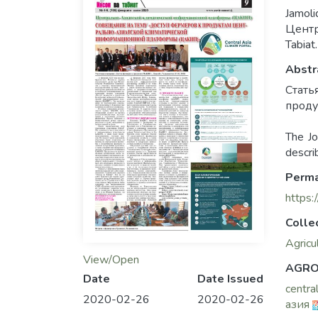
Jamol
Центр
Tabiat.
Abstr
Стать
проду
The Jo
descri
Perma
https:
Colle
Agricu
View/Open
AGRO
Date
Date Issued
central
2020-02-26
2020-02-26
азия