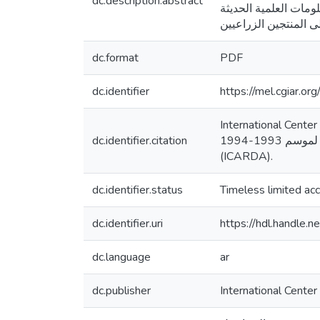
dc.description.abstract
لومات العلمية الحديثة
ى المنتجين الزراعيين
dc.format
PDF
dc.identifier
https://mel.cgiar.or
International Center for Ag
dc.identifier.citation
التقرير السنوي لموسم 1993-1994. Syrian Arab Republic: International Center for Agricultural Research in the Dry Areas
(ICARDA).
dc.identifier.status
Timeless limited ac
dc.identifier.uri
https://hdl.handle
dc.language
ar
dc.publisher
International Center