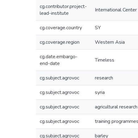
cg.contributor.project-
International Center
lead-institute
cg.coverage.country
SY
cg.coverage.region
Western Asia
cg.date.embargo-
Timeless
end-date
cg.subject.agrovoc
research
cg.subject.agrovoc
syria
cg.subject.agrovoc
agricultural research
cg.subject.agrovoc
training programme
cg.subject.agrovoc
barley