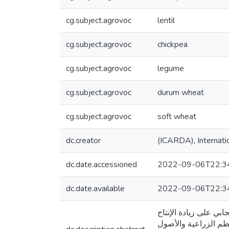
cg.subject.agrovoc
lentil
cg.subject.agrovoc
chickpea
cg.subject.agrovoc
legume
cg.subject.agrovoc
durum wheat
cg.subject.agrovoc
soft wheat
dc.creator
(ICARDA), Internatio
dc.date.accessioned
2022-09-06T22:3
dc.date.available
2022-09-06T22:3
ابي على زيادة الإنتاج
نظم الزراعية والأصول