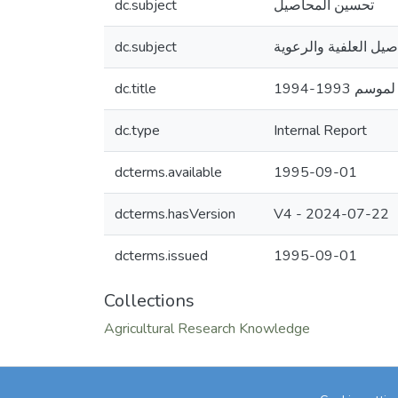
dc.subject
تحسين المحاصيل
dc.subject
صيل العلفية والرعوية
dc.title
199-1994
dc.type
Internal Report
dcterms.available
1995-09-01
dcterms.hasVersion
V4 - 2024-07-22
dcterms.issued
1995-09-01
Collections
Agricultural Research Knowledge