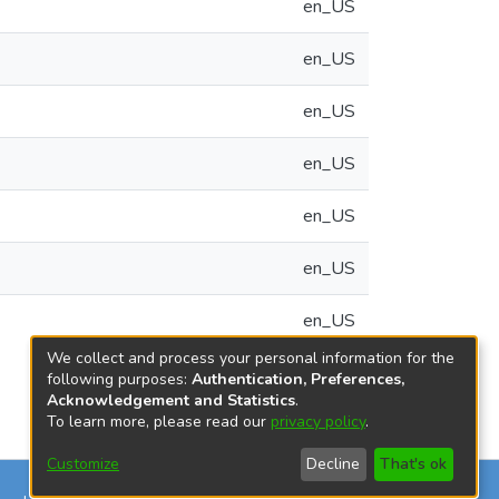
en_US
en_US
en_US
en_US
en_US
en_US
en_US
We collect and process your personal information for the
following purposes:
Authentication, Preferences,
Acknowledgement and Statistics
.
To learn more, please read our
privacy policy
.
Customize
Decline
That's ok