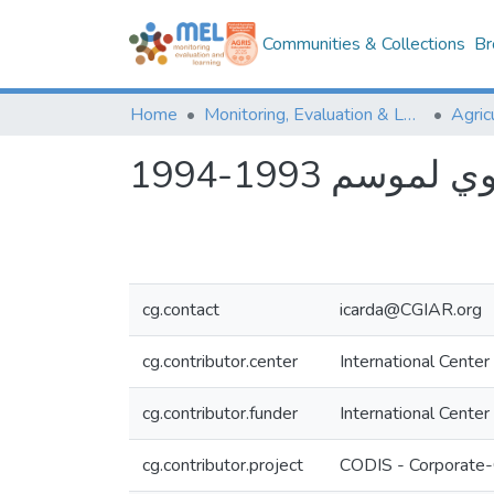
Communities & Collections
Br
Home
Monitoring, Evaluation & Learning Repository
سم 1993-1994
cg.contact
icarda@CGIAR.org
cg.contributor.center
International Center
cg.contributor.funder
International Center
cg.contributor.project
CODIS - Corporate-