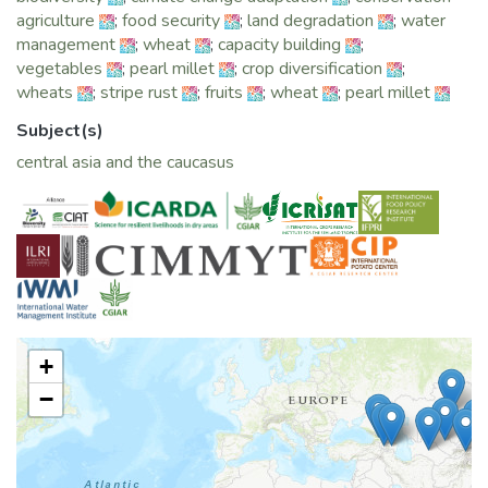
agriculture
;
food security
;
land degradation
;
water
c) Меняющиеся тенденции сельского хозяйства в
management
;
wheat
;
capacity building
;
северном Таджикистане
vegetables
;
pearl millet
;
crop diversification
;
d) Меры по борьбе с деградацией земель в
wheats
;
stripe rust
;
fruits
;
wheat
;
pearl millet
Центральной Азии
e) Экономичное растениеводство в Центральной
Subject(s)
Азии
central asia and the caucasus
f) Объединяя усилия в борьбе с желтой ржавчиной,
являющейся глобальной проблемой в производстве
пшеницы
+
−