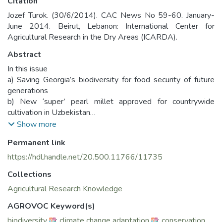
Citation
Jozef Turok. (30/6/2014). CAC News No 59-60. January-
June 2014. Beirut, Lebanon: International Center for
Agricultural Research in the Dry Areas (ICARDA).
Abstract
In this issue
a) Saving Georgia’s biodiversity for food security of future
generations
b) New ‘super’ pearl millet approved for countrywide
cultivation in Uzbekistan
c) Changing face of agriculture in northern Tajikistan
Show more
d) Combating land degradation in Central Asia
Permanent link
e) Learning to grow more with less in Central Asia
f) Joining forces against stripe rust, global threat to wheat
https://hdl.handle.net/20.500.11766/11735
production
Collections
a) Сохранение биоразнообразия в Грузии для
Agricultural Research Knowledge
продовольственной безопасности будущих поколений
AGROVOC Keyword(s)
b) В Узбекистане районирован новый сорт
biodiversity
;
climate change adaptation
;
conservation
африканского проса