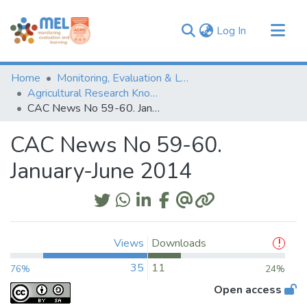
(current)
Log In
Communities & Collections
Home
Monitoring, Evaluation & Learning Repository
Browse
Agricultural Research Knowledge
CAC News No 59-60. January-June 2014
Statistics
CAC News No 59-60.
January-June 2014
Views
Downloads
35
11
76%
24%
Open access