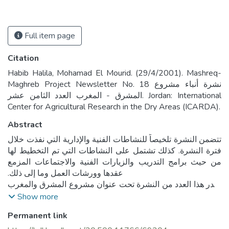
Full item page
Citation
Habib Halila, Mohamad El Mourid. (29/4/2001). Mashreq-
Maghreb Project Newsletter No. 18 نشرة أنباء مشروع
المشرق - المغرب العدد الثامن عشر. Jordan: International
Center for Agricultural Research in the Dry Areas (ICARDA).
Abstract
تتضمن النشرة تلخيصاً للنشاطات الفنية والإدارية التي نفذت خلال
فترة النشرة. كذلك تشتمل على النشاطات التي تم التخطيط لها
من حيث برامج التدريب والزيارات الفنية والاجتماعات المزمع
صدر هذا العدد من النشرة تحت عنوان مشروع المشرق والمغرب
وذلك بعد أن شملت المرحلة الثانية من المشروع أربع دول من
Show more
المشرق وأربع دول من المغرب، وهو مشروع إقليمي يهدف غلى
Permanent link
زيادة إنتاج الشعير، الأعلاف والأغنام ضمن نظام زراعي يتكامل