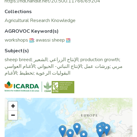
فيه الإنتاجان النباتي والحيواني وله صفة الديمومة ويحقق الحفاظ
https://hdl.handle.net/20.500.11766/69204
على الموارد ويحد من تدهورها.
Collections
Agricultural Research Knowledge
AGROVOC Keyword(s)
workshops
;
awassi sheep
Subject(s)
sheep breed
;
الشعير
;
الإنتاج الزراعي
;
production growth
;
الأغنام العواسي
;
الإنتاج النباتي- الحيواني
;
ورشات عمل
;
مربي
الأغنام
;
تخطيط
;
البقوليات الرعوية
+
−