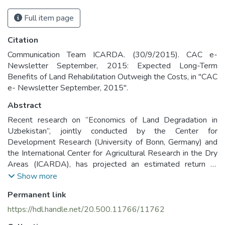
Full item page
Citation
Communication Team ICARDA. (30/9/2015). CAC e-
Newsletter September, 2015: Expected Long-Term
Benefits of Land Rehabilitation Outweigh the Costs, in "CAC
e- Newsletter September, 2015".
Abstract
Recent research on “Economics of Land Degradation in
Uzbekistan”, jointly conducted by the Center for
Development Research (University of Bonn, Germany) and
the International Center for Agricultural Research in the Dry
Areas (ICARDA), has projected an estimated return of
about 4 USD over the next 30 years for each dollar
Show more
invested in land rehabilitation, including major benefits to the
Permanent link
environment.
https://hdl.handle.net/20.500.11766/11762
В рамках недавних исследований по «Экономике