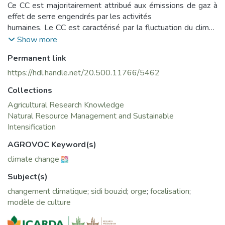
Ce CC est majoritairement attribué aux émissions de gaz à
effet de serre engendrés par les activités
humaines. Le CC est caractérisé par la fluctuation du climat,
essentiellement la température et la
Show more
pluviométrie, qui menace la stabilité de la production
Permanent link
agricole. Il est nettement perceptible et tend à
s’accentuer dans la rive sud du bassin méditerranéen, où se
https://hdl.handle.net/20.500.11766/5462
trouve la Tunisie. Ainsi, les prédictions
Collections
pour la Tunisie montrent une augmentation de la
température moyenne annuelle de 2°C et une
Agricultural Research Knowledge
réduction des précipitations de 20% à l’horizon de 2050 et
Natural Resource Management and Sustainable
une fréquence élevé des phénomènes
Intensification
extrêmes(MARH-GIZ, 2007). Ce travail réalisé dans le
AGROVOC Keyword(s)
cadre du projet «water and livelihood initiative»
climate change
financé par USAID et géré par ICARDA-IRA-INRAT-INAT,
propose d’étudier l’impact du CC sur la
Subject(s)
production de l’orge dans le gouvernorat de Sidi Bouzid
changement climatique
;
sidi bouzid
;
orge
;
focalisation
;
modèle de culture