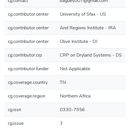
cg.contact
bagues007@gmail.com
cg.contributor.center
University of Sfax - US
cg.contributor.center
Arid Regions Institute - IRA
cg.contributor.center
Olive Institute - OI
cg.contributor.crp
CRP on Dryland Systems - DS
cg.contributor.funder
Not Applicable
cg.coverage.country
TN
cg.coverage.region
Northern Africa
cg.issn
0330-7956
cg.issue
3