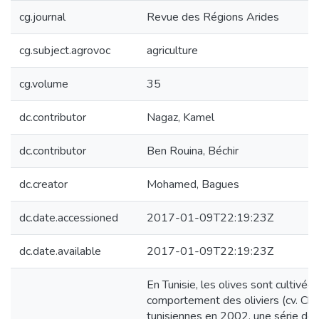
cg.journal
Revue des Régions Arides
cg.subject.agrovoc
agriculture
cg.volume
35
dc.contributor
Nagaz, Kamel
dc.contributor
Ben Rouina, Béchir
dc.creator
Mohamed, Bagues
dc.date.accessioned
2017-01-09T22:19:23Z
dc.date.available
2017-01-09T22:19:23Z
En Tunisie, les olives sont cultivée
comportement des oliviers (cv. Che
tunisiennes en 2002, une série de 