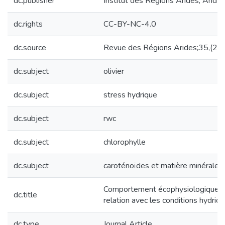
dc.publisher
Institut des Régions Arides; Arid R
dc.rights
CC-BY-NC-4.0
dc.source
Revue des Régions Arides;35,(20
dc.subject
olivier
dc.subject
stress hydrique
dc.subject
rwc
dc.subject
chlorophylle
dc.subject
caroténoïdes et matière minérale.
Comportement écophysiologique et b
dc.title
relation avec les conditions hydri
dc.type
Journal Article