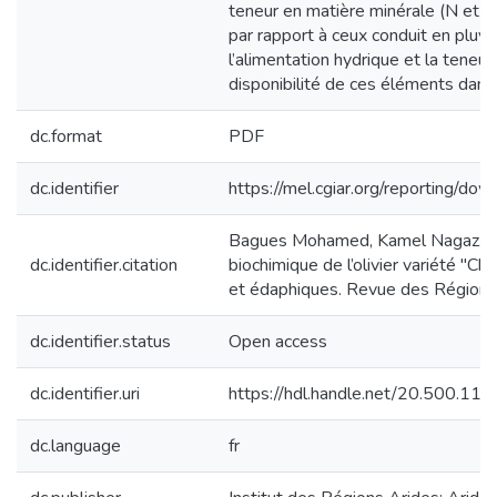
teneur en matière minérale (N et P)
par rapport à ceux conduit en pluvi
l’alimentation hydrique et la teneu
disponibilité de ces éléments dans 
dc.format
PDF
dc.identifier
https://mel.cgiar.org/reportin
Bagues Mohamed, Kamel Nagaz, Bé
dc.identifier.citation
biochimique de l’olivier variété "Ch
et édaphiques. Revue des Régions
dc.identifier.status
Open access
dc.identifier.uri
https://hdl.handle.net/20.500.1
dc.language
fr