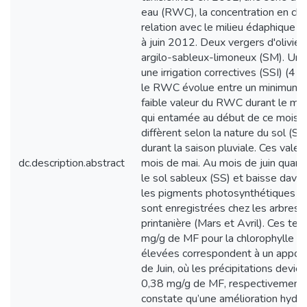
eau (RWC), la concentration en chl
relation avec le milieu édaphique o
à juin 2012. Deux vergers d'oliviers 
argilo-sableux-limoneux (SM). Un t
une irrigation correctives (SSI) (4
le RWC évolue entre un minimum d
faible valeur du RWC durant le mois 
qui entamée au début de ce mois. Pa
diffèrent selon la nature du sol (
durant la saison pluviale. Ces val
dc.description.abstract
mois de mai. Au mois de juin quand 
le sol sableux (SS) et baisse davan
les pigments photosynthétiques (ch
sont enregistrées chez les arbres c
printanière (Mars et Avril). Ces te
mg/g de MF pour la chlorophylle a, 
élevées correspondent à un apport 
de Juin, où les précipitations devie
0,38 mg/g de MF, respectivement, po
constate qu’une amélioration hydri