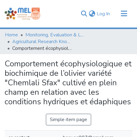
(current)
Log In
Communities & Collections
Home
Monitoring, Evaluation & Learning Repository
Browse
Agricultural Research Knowledge
Comportement écophysiologique et biochimique de l’olivier variété "Chemlali Sfax" cultivé en plein champ en relation avec les conditions hydriques et édaphiques
Statistics
Comportement écophysiologique et
biochimique de l’olivier variété
"Chemlali Sfax" cultivé en plein
champ en relation avec les
conditions hydriques et édaphiques
Simple item page