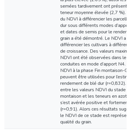
semées tardivement ont présenté
teneur moyenne élevée (2,7 %). Le
du NDVI à différencier les parcelle
dur sous différents modes d’appor
et dates de semis pour le rendem
grain a été démontré. Le NDVI a p
différencier les cultivars à différen
de croissance. Des valeurs maxima
NDVI ont été observées dans les 
conduites en mode d’apport N4. Le
NDVI à la phase Fin montaison-G
peuvent être utilisées pour l’estim
rendement de blé dur (r=0,832). La
entre les valeurs NDVI du stade fi
montaison et les teneurs en azote 
s’est avérée positive et fortement
(r=0,91). Alors ces résultats sugg
le NDVI de ce stade est représenta
qualité du grain.