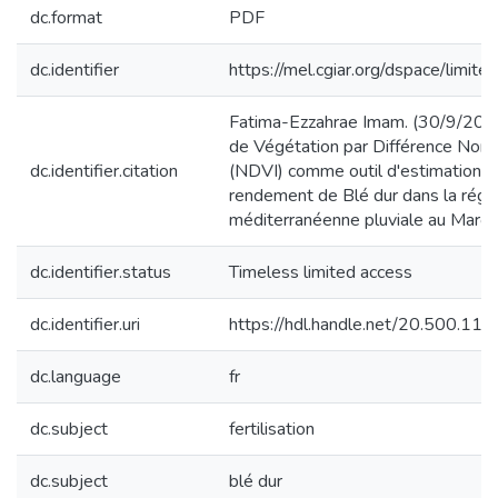
dc.format
PDF
dc.identifier
https://mel.cgiar.org/dspace/limited
Fatima-Ezzahrae Imam. (30/9/2020)
de Végétation par Différence Norm
dc.identifier.citation
(NDVI) comme outil d'estimation d
rendement de Blé dur dans la régi
méditerranéenne pluviale au Maroc
dc.identifier.status
Timeless limited access
dc.identifier.uri
https://hdl.handle.net/20.500.1
dc.language
fr
dc.subject
fertilisation
dc.subject
blé dur