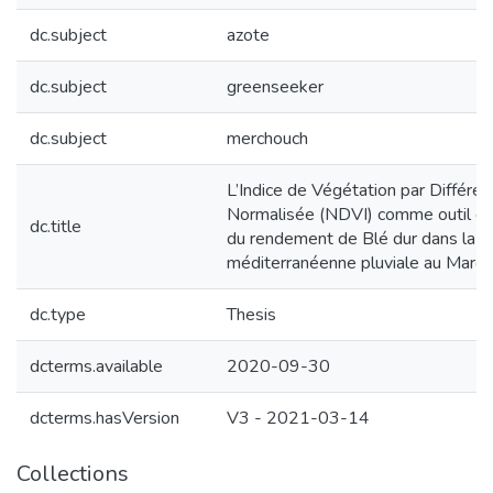
dc.subject
azote
dc.subject
greenseeker
dc.subject
merchouch
L’Indice de Végétation par Différe
Normalisée (NDVI) comme outil d'
dc.title
du rendement de Blé dur dans la r
méditerranéenne pluviale au Maroc
dc.type
Thesis
dcterms.available
2020-09-30
dcterms.hasVersion
V3 - 2021-03-14
Collections