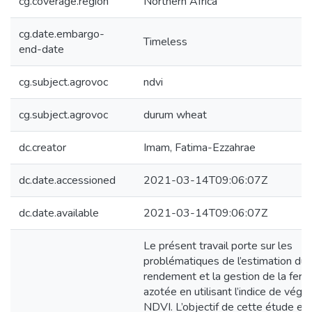
cg.coverage.region
Northern Africa
cg.date.embargo-
Timeless
end-date
cg.subject.agrovoc
ndvi
cg.subject.agrovoc
durum wheat
dc.creator
Imam, Fatima-Ezzahrae
dc.date.accessioned
2021-03-14T09:06:07Z
dc.date.available
2021-03-14T09:06:07Z
Le présent travail porte sur les
problématiques de l’estimation du
rendement et la gestion de la fertil
azotée en utilisant l’indice de végé
NDVI. L’objectif de cette étude est