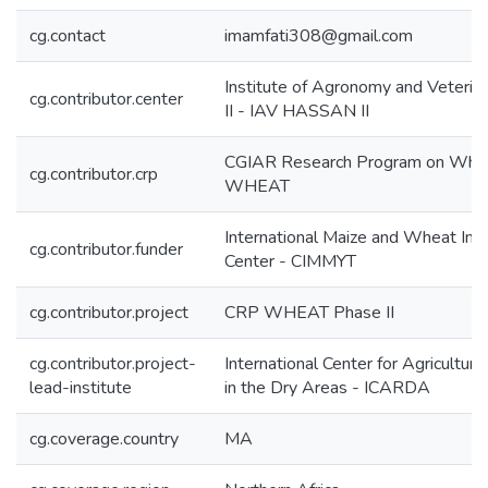
cg.contact
imamfati308@gmail.com
Institute of Agronomy and Veterin
cg.contributor.center
II - IAV HASSAN II
CGIAR Research Program on Whea
cg.contributor.crp
WHEAT
International Maize and Wheat Im
cg.contributor.funder
Center - CIMMYT
cg.contributor.project
CRP WHEAT Phase II
cg.contributor.project-
International Center for Agricultur
lead-institute
in the Dry Areas - ICARDA
cg.coverage.country
MA