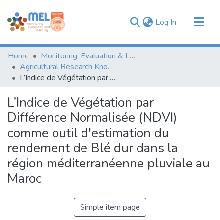
(current)
Log In
Communities & Collections
Home
Monitoring, Evaluation & Learning Repository
Browse
Agricultural Research Knowledge
L’Indice de Végétation par Différence Normalisée (NDVI) comme outil d'estimation du rendement de Blé dur dans la région méditerranéenne pluviale au Maroc
Statistics
L’Indice de Végétation par
Différence Normalisée (NDVI)
comme outil d'estimation du
rendement de Blé dur dans la
région méditerranéenne pluviale au
Maroc
Simple item page