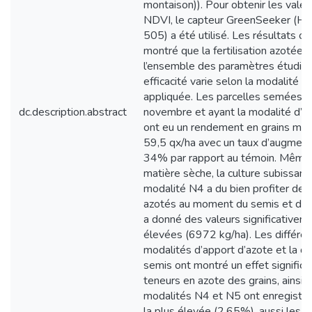
montaison)). Pour obtenir les valeu
NDVI, le capteur GreenSeeker (Ha
505) a été utilisé. Les résultats o
montré que la fertilisation azotée f
l’ensemble des paramètres étudiés
efficacité varie selon la modalité d
appliquée. Les parcelles semées e
dc.description.abstract
novembre et ayant la modalité d’a
ont eu un rendement en grains mo
59,5 qx/ha avec un taux d’augment
34% par rapport au témoin. Même 
matière sèche, la culture subissant 
modalité N4 a du bien profiter des
azotés au moment du semis et du t
a donné des valeurs significativem
élevées (6972 kg/ha). Les différe
modalités d’apport d’azote et la d
semis ont montré un effet significat
teneurs en azote des grains, ainsi l
modalités N4 et N5 ont enregistré
la plus élevée (2.65%), aussi les p